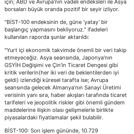
için; ABD ve Avrupa’nın vadeli endeksleri ile Asya
borsaları büyük oranda pozitif bir seyir izliyor.
"BİST-100 endeksinin de, güne ‘yatay’ bir
başlangıç yapmasını bekliyoruz." ifadeleri
kullanılan raporda şunlar aktarıldı:
"Yurt içi ekonomik takvimde önemli bir veri takip
etmeyeceğiz. Asya seansında, Japonya’nın
GSYİH Değişimi ve Çin’in Ticaret Dengesi gibi
kritik verilerin(her iki veri de beklentilerden iyi
geldi) izlendiği küresel tarafta ise; Avrupa
seansında gelecek Almanya’nın Sanayi Üretimi
verisinin yanı sıra, haber akışları tarafında ticaret
tarifeleri ve jeopolitik riskler gibi önemli gündem
maddelerine ilişkin olası gelişmelerle birlikte
piyasalardaki fiyatlamalar şekil bulabilir.
BİST-100: Son işlem gününde, 10.729