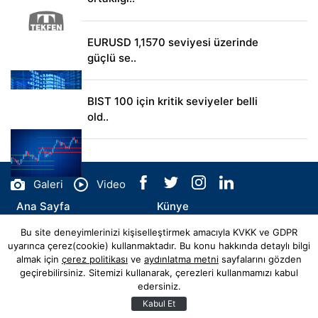
EURUSD 1,1570 seviyesi üzerinde
güçlü se..
BIST 100 için kritik seviyeler belli
old..
Galeri
Video
Ana Sayfa
Künye
Bu site deneyimlerinizi kişiselleştirmek amacıyla KVKK ve GDPR
İletişim
uyarınca çerez(cookie) kullanmaktadır. Bu konu hakkında detaylı bilgi
almak için
çerez politikası
ve
aydınlatma metni
sayfalarını gözden
geçirebilirsiniz. Sitemizi kullanarak, çerezleri kullanmamızı kabul
edersiniz.
© Copyright 2026 ecohaber.com Tüm Hakları Saklıdır.
Web sitemiz
Hibya Haber Ajansı
Abonesidir.
Kabul Et