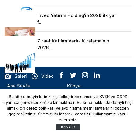
Inveo Yatırım Holding'in 2026 ilk yarı
f..
Ziraat Katılım Varlık Kiralama'nın
2026 ..
Galeri
Video
Ana Sayfa
Künye
Bu site deneyimlerinizi kişiselleştirmek amacıyla KVKK ve GDPR
İletişim
uyarınca çerez(cookie) kullanmaktadır. Bu konu hakkında detaylı bilgi
almak için
çerez politikası
ve
aydınlatma metni
sayfalarını gözden
geçirebilirsiniz. Sitemizi kullanarak, çerezleri kullanmamızı kabul
edersiniz.
© Copyright 2026 ecohaber.com Tüm Hakları Saklıdır.
Web sitemiz
Hibya Haber Ajansı
Abonesidir.
Kabul Et