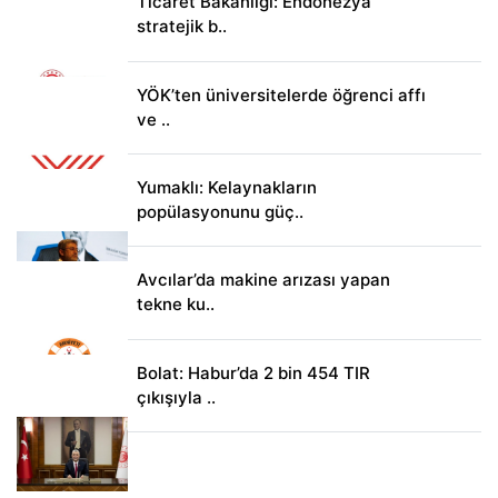
Ticaret Bakanlığı: Endonezya
stratejik b..
YÖK’ten üniversitelerde öğrenci affı
ve ..
Yumaklı: Kelaynakların
popülasyonunu güç..
Avcılar’da makine arızası yapan
tekne ku..
Bolat: Habur’da 2 bin 454 TIR
çıkışıyla ..