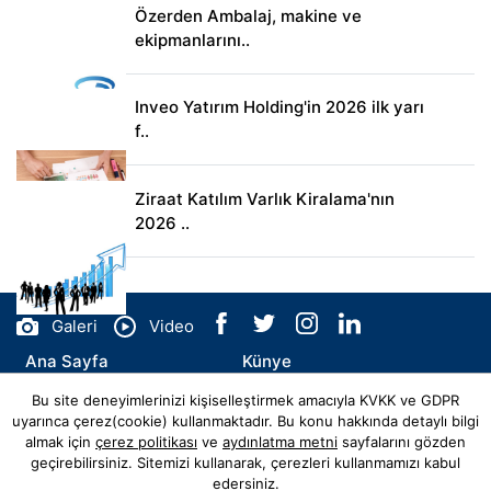
Özerden Ambalaj, makine ve
ekipmanlarını..
Inveo Yatırım Holding'in 2026 ilk yarı
f..
Ziraat Katılım Varlık Kiralama'nın
2026 ..
Galeri
Video
Ana Sayfa
Künye
Bu site deneyimlerinizi kişiselleştirmek amacıyla KVKK ve GDPR
İletişim
uyarınca çerez(cookie) kullanmaktadır. Bu konu hakkında detaylı bilgi
almak için
çerez politikası
ve
aydınlatma metni
sayfalarını gözden
geçirebilirsiniz. Sitemizi kullanarak, çerezleri kullanmamızı kabul
edersiniz.
© Copyright 2026 ecohaber.com Tüm Hakları Saklıdır.