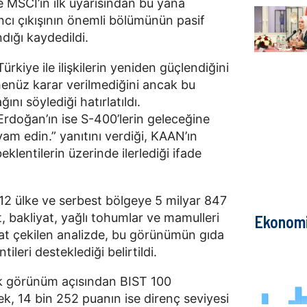
e MSCI’ın ilk uyarısından bu yana
ancı çıkışının önemli bölümünün pasif
dığı kaydedildi.
kiye ile ilişkilerin yeniden güçlendiğini
 henüz karar verilmediğini ancak bu
nı söylediği hatırlatıldı.
doğan’ın ise S-400’lerin geleceğine
vam edin.” yanıtını verdiği, KAAN’ın
eklentilerin üzerinde ilerlediği ifade
a 212 ülke ve serbest bölgeye 5 milyar 847
, bakliyat, yağlı tohumlar ve mamulleri
Ekonom
kat çekilen analizde, bu görünümün gıda
leri desteklediği belirtildi.
ik görünüm açısından BIST 100
k, 14 bin 252 puanın ise direnç seviyesi