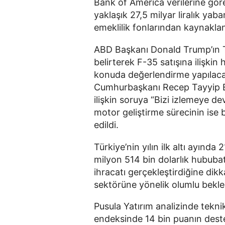
Bank of America verilerine gör
yaklaşık 27,5 milyar liralık yab
emeklilik fonlarından kaynaklan
ABD Başkanı Donald Trump’ın Tür
belirterek F-35 satışına ilişkin
konuda değerlendirme yapılacağı
Cumhurbaşkanı Recep Tayyip Er
ilişkin soruya “Bizi izlemeye de
motor geliştirme sürecinin ise b
edildi.
Türkiye’nin yılın ilk altı ayınd
milyon 514 bin dolarlık hububat
ihracatı gerçekleştirdiğine dik
sektörüne yönelik olumlu beklenti
Pusula Yatırım analizinde tekn
endeksinde 14 bin puanın deste