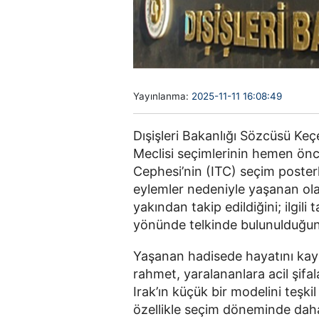
Yayınlanma:
2025-11-11 16:08:49
Dışişleri Bakanlığı Sözcüsü Keç
Meclisi seçimlerinin hemen önc
Cephesi’nin (ITC) seçim posterl
eylemler nedeniyle yaşanan olay
yakından takip edildiğini; ilgil
yönünde telkinde bulunulduğunu
Yaşanan hadisede hayatını kayb
rahmet, yaralananlara acil şifala
Irak’ın küçük bir modelini teşki
özellikle seçim döneminde daha