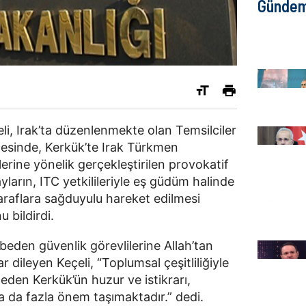
Günde
eli, Irak’ta düzenlenmekte olan Temsilciler
esinde, Kerkük’te Irak Türkmen
erine yönelik gerçekleştirilen provokatif
ların, ITC yetkilileriyle eş güdüm halinde
i taraflara sağduyulu hareket edilmesi
 bildirdi.
eden güvenlik görevlilerine Allah’tan
r dileyen Keçeli, “Toplumsal çeşitliliğiyle
l eden Kerkük’ün huzur ve istikrarı,
 da fazla önem taşımaktadır.” dedi.