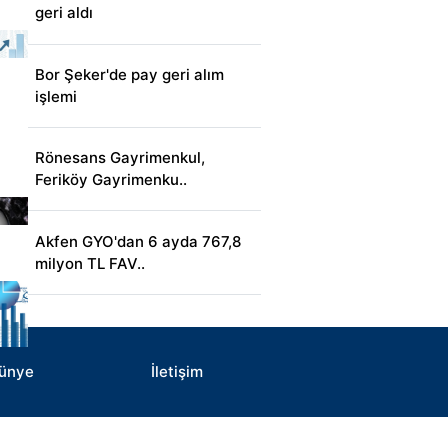
geri aldı
Bor Şeker'de pay geri alım
işlemi
Rönesans Gayrimenkul,
Feriköy Gayrimenku..
Akfen GYO'dan 6 ayda 767,8
milyon TL FAV..
ünye
İletişim