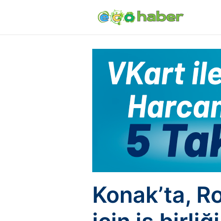
Konak’ta, Ro