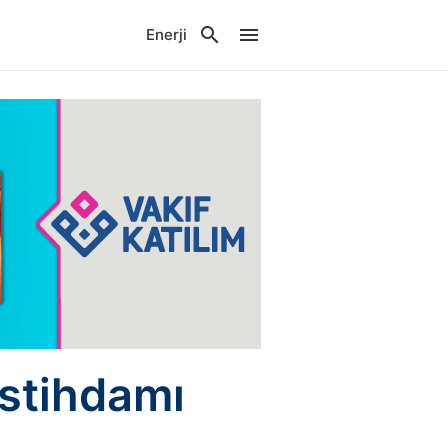
Enerji
istihdamı