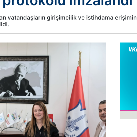
ği protokolü imzalandı
an vatandaşların girişimcilik ve istihdama erişimini
ldi.