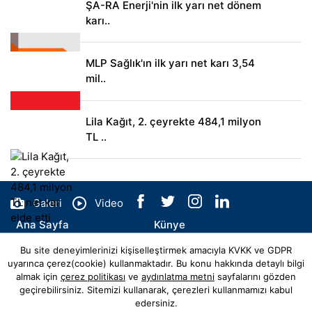
ŞA-RA Enerji'nin ilk yarı net dönem
karı..
MLP Sağlık'ın ilk yarı net karı 3,54
mil..
Lila Kağıt, 2. çeyrekte 484,1 milyon
TL ..
Galeri
Video
Ana Sayfa
Künye
Bu site deneyimlerinizi kişiselleştirmek amacıyla KVKK ve GDPR
İletişim
uyarınca çerez(cookie) kullanmaktadır. Bu konu hakkında detaylı bilgi
almak için
çerez politikası
ve
aydınlatma metni
sayfalarını gözden
geçirebilirsiniz. Sitemizi kullanarak, çerezleri kullanmamızı kabul
edersiniz.
© Copyright 2026 ecohaber.com Tüm Hakları Saklıdır.