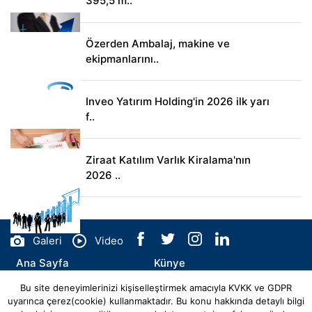
395,5 m..
Özerden Ambalaj, makine ve
ekipmanlarını..
Inveo Yatırım Holding'in 2026 ilk yarı
f..
Ziraat Katılım Varlık Kiralama'nın
2026 ..
Galeri
Video
Ana Sayfa
Künye
Bu site deneyimlerinizi kişiselleştirmek amacıyla KVKK ve GDPR
İletişim
uyarınca çerez(cookie) kullanmaktadır. Bu konu hakkında detaylı bilgi