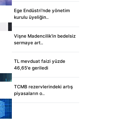
Ege Endüstri'nde yönetim
kurulu üyeliğin..
Vişne Madencilik'in bedelsiz
sermaye art..
TL mevduat faizi yüzde
46,65'e geriledi
TCMB rezervlerindeki artış
piyasaların o..