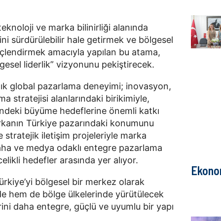
eknoloji ve marka bilinirliği alanında
i sürdürülebilir hale getirmek ve bölgesel
 güçlendirmek amacıyla yapılan bu atama,
esel liderlik” vizyonunu pekiştirecek.
llık global pazarlama deneyimi; inovasyon,
a stratejisi alanlarındaki birikimiyle,
rindeki büyüme hedeflerine önemli katkı
kanın Türkiye pazarındaki konumunu
stratejik iletişim projeleriyle marka
l, saha ve medya odaklı entegre pazarlama
likli hedefler arasında yer alıyor.
Ekono
ürkiye’yi bölgesel bir merkez olarak
e hem de bölge ülkelerinde yürütülecek
erini daha entegre, güçlü ve uyumlu bir yapı