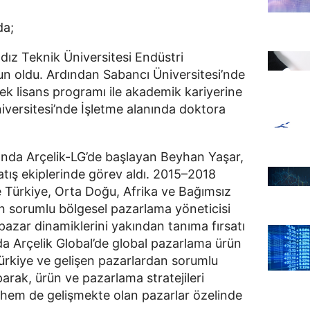
da;
ldız Teknik Üniversitesi Endüstri
 oldu. Ardından Sabancı Üniversitesi’nde
ek lisans programı ile akademik kariyerine
versitesi’nde İşletme alanında doktora
ında Arçelik-LG’de başlayan Beyhan Yaşar,
atış ekiplerinde görev aldı. 2015–2018
e Türkiye, Orta Doğu, Afrika ve Bağımsız
en sorumlu bölgesel pazarlama yöneticisi
le pazar dinamiklerini yakından tanıma fırsatı
da Arçelik Global’de global pazarlama ürün
rkiye ve gelişen pazarlardan sorumlu
arak, ürün ve pazarlama stratejileri
 hem de gelişmekte olan pazarlar özelinde