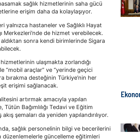
 basamak sağlık hizmetlerinin saha gücü
etlerine erişim daha da kolaylaşıyor.
eri yalnızca hastaneler ve Sağlıklı Hayat
ığı Merkezleri’nde de hizmet verebilecek.
ri aldıktan sonra kendi birimlerinde Sigara
abilecek.
 hizmetlerinin ulaşmakta zorlandığı
e “mobil araçlar” ve “yerinde geçici
ara bırakma desteğinin Türkiye’nin her
şit erişimi sağlanacak.
Ekono
litesini artırmak amacıyla yapılan
te, Tütün Bağımlılığı Tedavi ve Eğitim
 iş akış şemaları da yeniden yapılandırılıyor.
a, sağlık personelinin bilgi ve becerilerini
 düzenlemelerle güncelleme eğitimleri